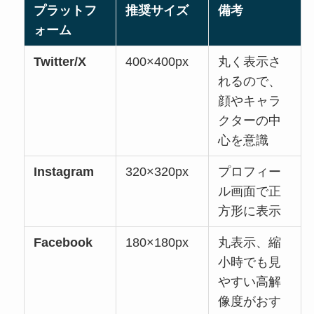
プラットフ
推奨サイズ
備考
ォーム
Twitter/X
400×400px
丸く表示さ
れるので、
顔やキャラ
クターの中
心を意識
Instagram
320×320px
プロフィー
ル画面で正
方形に表示
Facebook
180×180px
丸表示、縮
小時でも見
やすい高解
像度がおす