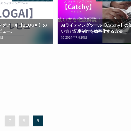
ングツール【BLOGAI】の
AIライティングツール【Catchy】の
ビュー。
い方と記事制作を効率化する方法
1日
2024年7月20日
.
7
8
9