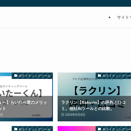
サイト
。
AIライティングツール
AIライティングツ
ュー】らいたー君のメリッ
ラクリン【Rakurin】の評判と口コ
ット
ミ。他社AIツールとの比較。
2日
2024年8月8日
AIライティングツール
AIライティングツ