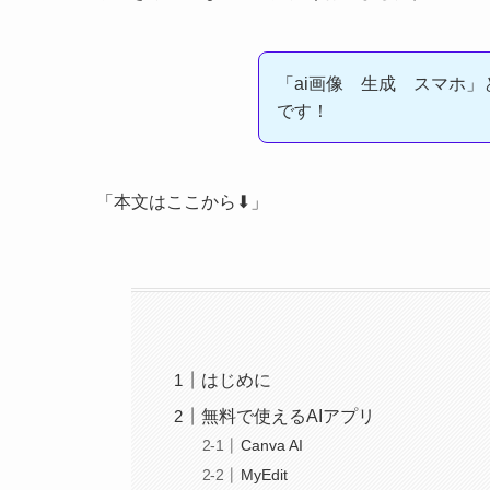
「ai画像 生成 スマホ
です！
「本文はここから⬇︎」
はじめに
無料で使えるAIアプリ
Canva AI
MyEdit