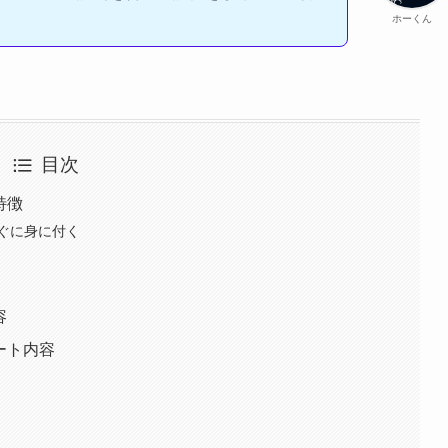
ホーくん
目次
特徴
ぐに身に付く
容
ート内容